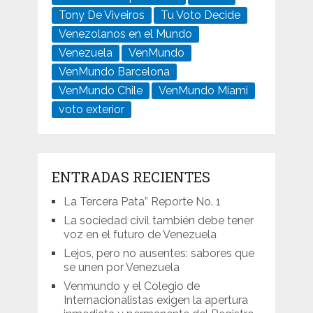
Tony De Viveiros
Tu Voto Decide
Venezolanos en el Mundo
Venezuela
VenMundo
VenMundo Barcelona
VenMundo Chile
VenMundo Miami
voto exterior
ENTRADAS RECIENTES
La Tercera Pata” Reporte No. 1
La sociedad civil también debe tener
voz en el futuro de Venezuela
Lejos, pero no ausentes: sabores que
se unen por Venezuela
Venmundo y el Colegio de
Internacionalistas exigen la apertura