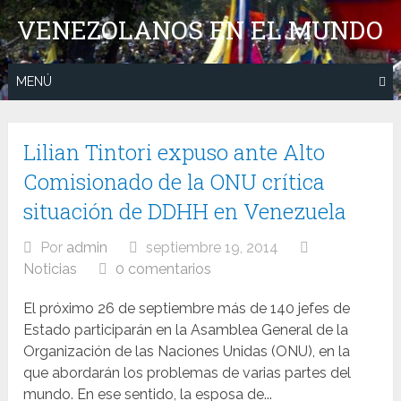
Saltar
VENEZOLANOS EN EL MUNDO
al
contenido
MENÚ
Lilian Tintori expuso ante Alto
Comisionado de la ONU crítica
situación de DDHH en Venezuela
Por
admin
septiembre 19, 2014
Noticias
0 comentarios
El próximo 26 de septiembre más de 140 jefes de
Estado participarán en la Asamblea General de la
Organización de las Naciones Unidas (ONU), en la
que abordarán los problemas de varias partes del
mundo. En ese sentido, la esposa de...