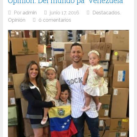
Opinión. Del mundo pa´ Venezuela
Por
admin
junio 17, 2016
Destacados
,
Opinión
0 comentarios