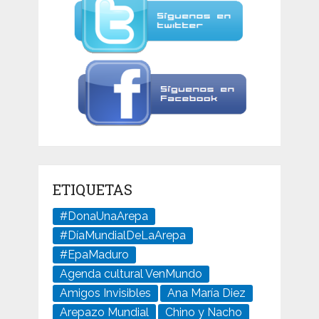
ETIQUETAS
#DonaUnaArepa
#DíaMundialDeLaArepa
#EpaMaduro
Agenda cultural VenMundo
Amigos Invisibles
Ana María Diez
Arepazo Mundial
Chino y Nacho