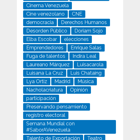
Cinema Venezuela
Cine venezolano
CNE
democracia
Derechos Humanos
Desorden Público
Doriam Sojo
Elba Escobar
elecciones
Emprendedores
Enrique Salas
Fuga de talentos
Indira Leal
Laureano Márquez
Luisacarola
Luisana La Cruz
Luis Chataing
Lya Ortiz
Madrid
Música
Nacholacriatura
Opinión
participación
Preservando pensamiento
registro electoral
Semana Mundial con
#SaborAVenezuela
Talento de Exportación
Teatro